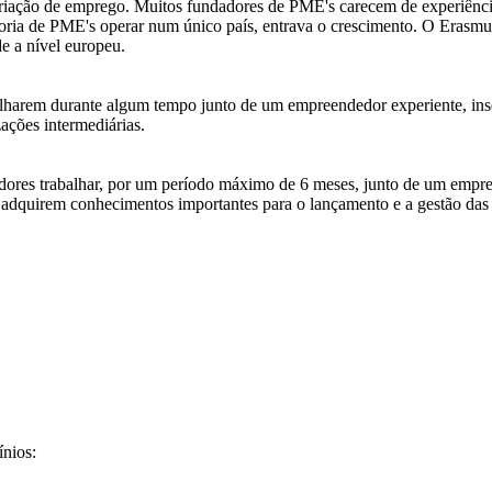
riação de emprego. Muitos fundadores de PME's carecem de experiênci
 maioria de PME's operar num único país, entrava o crescimento. O Era
de a nível europeu.
alharem durante algum tempo junto de um empreendedor experiente, in
ações intermediárias.
res trabalhar, por um período máximo de 6 meses, junto de um empree
dquirem conhecimentos importantes para o lançamento e a gestão das 
nios: