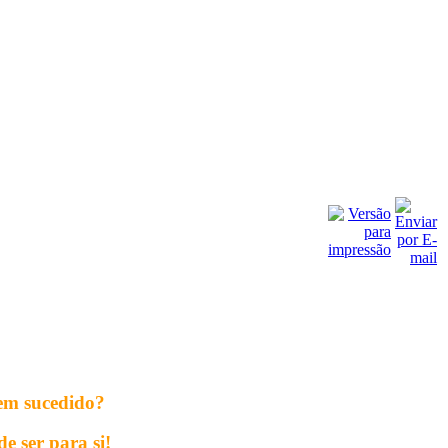
bem sucedido?
e ser para si!