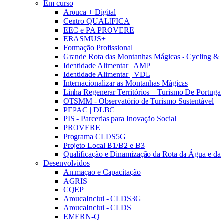
Em curso
Arouca + Digital
Centro QUALIFICA
EEC e PA PROVERE
ERASMUS+
Formação Profissional
Grande Rota das Montanhas Mágicas - Cycling &
Identidade Alimentar | AMP
Identidade Alimentar | VDL
Internacionalizar as Montanhas Mágicas
Linha Regenerar Territórios – Turismo De Portuga
OTSMM - Observatório de Turismo Sustentável
PEPAC | DLBC
PIS - Parcerias para Inovação Social
PROVERE
Programa CLDS5G
Projeto Local B1/B2 e B3
Qualificação e Dinamização da Rota da Água e da
Desenvolvidos
Animaçao e Capacitação
AGRIS
CQEP
AroucaInclui - CLDS3G
AroucaInclui - CLDS
EMERN-Q