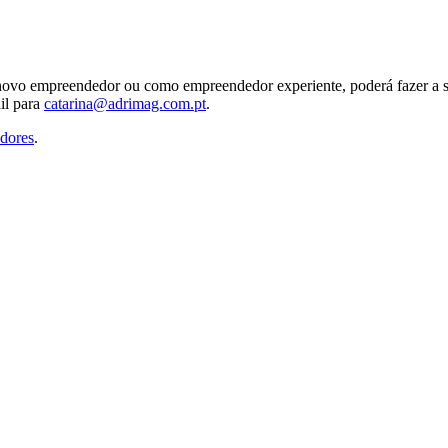
 novo empreendedor ou como empreendedor experiente, poderá fazer a s
il para
catarina@adrimag.com.pt
.
dores
.