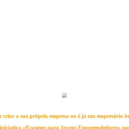
r criar a sua própria empresa ou é já um empresário 
 iniciativa «Erasmus para Jovens Empreendedores» pod