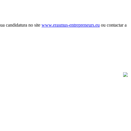
ua candidatura no site
www.erasmus-entrepreneurs.eu
ou contactar a