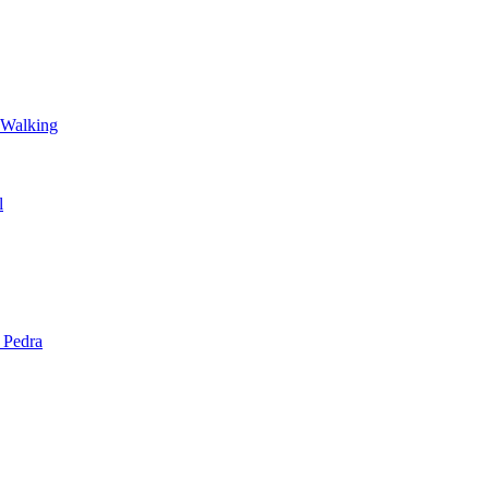
 Walking
l
 Pedra