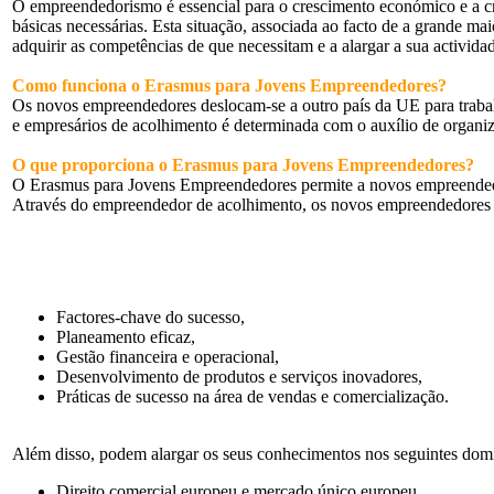
O empreendedorismo é essencial para o crescimento económico e a c
básicas necessárias. Esta situação, associada ao facto de a grande
adquirir as competências de que necessitam e a alargar a sua activida
Como funciona o Erasmus para Jovens Empreendedores?
Os novos empreendedores deslocam-se a outro país da UE para trab
e empresários de acolhimento é determinada com o auxílio de organiz
O que proporciona o Erasmus para Jovens Empreendedores?
O Erasmus para Jovens Empreendedores permite a novos empreendedo
Através do empreendedor de acolhimento, os novos empreendedores a
Factores-chave do sucesso,
Planeamento eficaz,
Gestão financeira e operacional,
Desenvolvimento de produtos e serviços inovadores,
Práticas de sucesso na área de vendas e comercialização.
Além disso, podem alargar os seus conhecimentos nos seguintes domí
Direito comercial europeu e mercado único europeu,