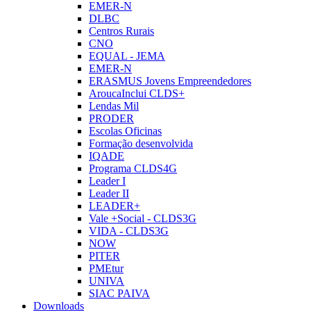
EMER-N
DLBC
Centros Rurais
CNO
EQUAL - JEMA
EMER-N
ERASMUS Jovens Empreendedores
AroucaInclui CLDS+
Lendas Mil
PRODER
Escolas Oficinas
Formação desenvolvida
IQADE
Programa CLDS4G
Leader I
Leader II
LEADER+
Vale +Social - CLDS3G
VIDA - CLDS3G
NOW
PITER
PMEtur
UNIVA
SIAC PAIVA
Downloads