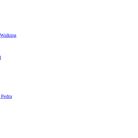
 Walking
l
 Pedra