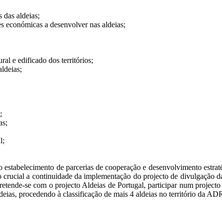
 das aldeias;
es económicas a desenvolver nas aldeias;
al e edificado dos territórios;
ldeias;
;
as;
l;
tabelecimento de parcerias de cooperação e desenvolvimento estratég
 crucial a continuidade da implementação do projecto de divulgação d
, pretende-se com o projecto Aldeias de Portugal, participar num proj
deias, procedendo à classificação de mais 4 aldeias no território da 