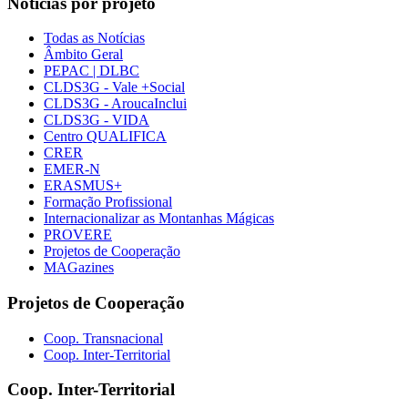
Notícias por projeto
Todas as Notícias
Âmbito Geral
PEPAC | DLBC
CLDS3G - Vale +Social
CLDS3G - AroucaInclui
CLDS3G - VIDA
Centro QUALIFICA
CRER
EMER-N
ERASMUS+
Formação Profissional
Internacionalizar as Montanhas Mágicas
PROVERE
Projetos de Cooperação
MAGazines
Projetos de Cooperação
Coop. Transnacional
Coop. Inter-Territorial
Coop. Inter-Territorial