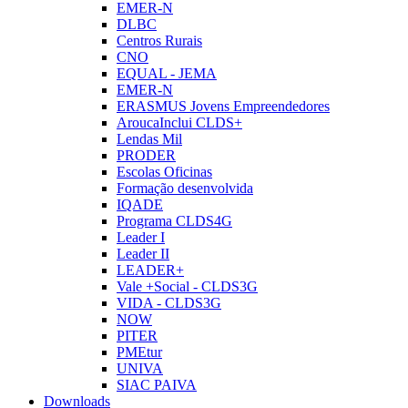
EMER-N
DLBC
Centros Rurais
CNO
EQUAL - JEMA
EMER-N
ERASMUS Jovens Empreendedores
AroucaInclui CLDS+
Lendas Mil
PRODER
Escolas Oficinas
Formação desenvolvida
IQADE
Programa CLDS4G
Leader I
Leader II
LEADER+
Vale +Social - CLDS3G
VIDA - CLDS3G
NOW
PITER
PMEtur
UNIVA
SIAC PAIVA
Downloads