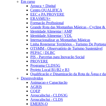
Em curso
Arouca + Digital
Centro QUALIFICA
EEC e PA PROVERE
ERASMUS+
Formação Profissional
Grande Rota das Montanhas Mágicas - Cycling &
Identidade Alimentar | AMP
Identidade Alimentar | VDL
Internacionalizar as Montanhas Mágicas
Linha Regenerar Territórios – Turismo De Portuga
OTSMM - Observatório de Turismo Sustentável
PEPAC | DLBC
PIS - Parcerias para Inovação Social
PROVERE
Programa CLDS5G
Projeto Local B1/B2 e B3
Qualificação e Dinamização da Rota da Água e da
Desenvolvidos
Animaçao e Capacitação
AGRIS
CQEP
AroucaInclui - CLDS3G
AroucaInclui - CLDS
EMERN-Q