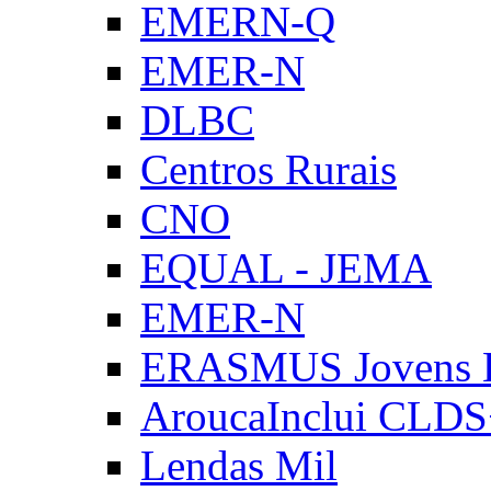
EMERN-Q
EMER-N
DLBC
Centros Rurais
CNO
EQUAL - JEMA
EMER-N
ERASMUS Jovens E
AroucaInclui CLD
Lendas Mil