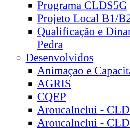
Programa CLDS5G
Projeto Local B1/B
Qualificação e Dina
Pedra
Desenvolvidos
Animaçao e Capacit
AGRIS
CQEP
AroucaInclui - CL
AroucaInclui - CL