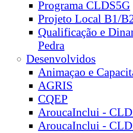
Programa CLDS5G
Projeto Local B1/B
Qualificação e Dina
Pedra
Desenvolvidos
Animaçao e Capacit
AGRIS
CQEP
AroucaInclui - CL
AroucaInclui - CL