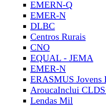
EMERN-Q
EMER-N
DLBC
Centros Rurais
CNO
EQUAL - JEMA
EMER-N
ERASMUS Jovens E
AroucaInclui CLD
Lendas Mil