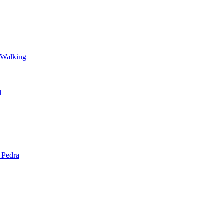
 Walking
l
 Pedra