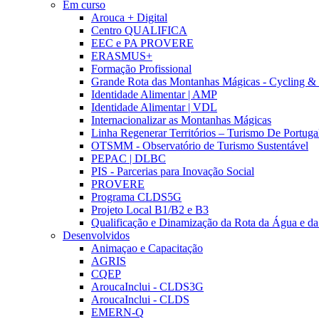
Em curso
Arouca + Digital
Centro QUALIFICA
EEC e PA PROVERE
ERASMUS+
Formação Profissional
Grande Rota das Montanhas Mágicas - Cycling &
Identidade Alimentar | AMP
Identidade Alimentar | VDL
Internacionalizar as Montanhas Mágicas
Linha Regenerar Territórios – Turismo De Portuga
OTSMM - Observatório de Turismo Sustentável
PEPAC | DLBC
PIS - Parcerias para Inovação Social
PROVERE
Programa CLDS5G
Projeto Local B1/B2 e B3
Qualificação e Dinamização da Rota da Água e da
Desenvolvidos
Animaçao e Capacitação
AGRIS
CQEP
AroucaInclui - CLDS3G
AroucaInclui - CLDS
EMERN-Q