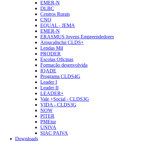
EMER-N
DLBC
Centros Rurais
CNO
EQUAL - JEMA
EMER-N
ERASMUS Jovens Empreendedores
AroucaInclui CLDS+
Lendas Mil
PRODER
Escolas Oficinas
Formação desenvolvida
IQADE
Programa CLDS4G
Leader I
Leader II
LEADER+
Vale +Social - CLDS3G
VIDA - CLDS3G
NOW
PITER
PMEtur
UNIVA
SIAC PAIVA
Downloads