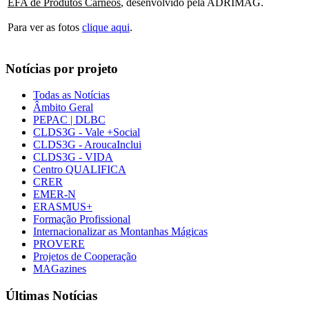
EFA de Produtos Cárneos
, desenvolvido pela ADRIMAG.
Para ver as fotos
clique aqui
.
Notícias por projeto
Todas as Notícias
Âmbito Geral
PEPAC | DLBC
CLDS3G - Vale +Social
CLDS3G - AroucaInclui
CLDS3G - VIDA
Centro QUALIFICA
CRER
EMER-N
ERASMUS+
Formação Profissional
Internacionalizar as Montanhas Mágicas
PROVERE
Projetos de Cooperação
MAGazines
Últimas Notícias