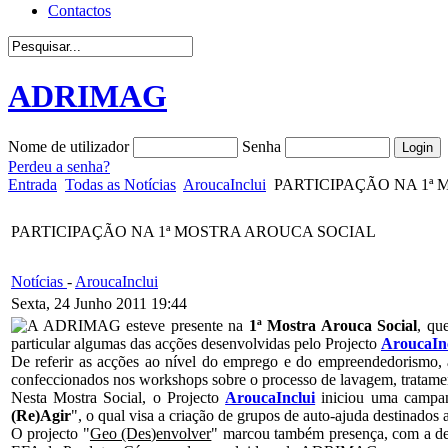
Contactos
ADRIMAG
Nome de utilizador
Senha
Perdeu a senha?
Entrada
Todas as Notícias
AroucaInclui
PARTICIPAÇÃO NA 1ª
PARTICIPAÇÃO NA 1ª MOSTRA AROUCA SOCIAL
Notícias
-
AroucaInclui
Sexta, 24 Junho 2011 19:44
A ADRIMAG esteve presente na
1ª Mostra Arouca Social
, qu
particular algumas das acções desenvolvidas pelo Projecto
AroucaIn
De referir as acções ao nível do emprego e do empreendedorismo, 
confeccionados nos workshops sobre o processo de lavagem, tratament
Nesta Mostra Social, o Projecto
AroucaInclui
iniciou uma campanh
(Re)Agir
", o qual visa a criação de grupos de auto-ajuda destinado
O projecto "
Geo (Des)envolver
" marcou também presença, com a de