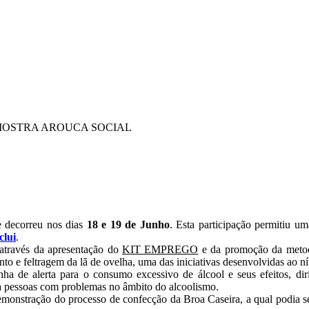
 MOSTRA AROUCA SOCIAL
e decorreu nos dias
18 e 19 de Junho
. Esta participação permitiu 
clui
.
através da apresentação do
KIT EMPREGO
e da promoção da meto
o e feltragem da lã de ovelha, uma das iniciativas desenvolvidas ao n
a de alerta para o consumo excessivo de álcool e seus efeitos, diri
s a pessoas com problemas no âmbito do alcoolismo.
monstração do processo de confecção da Broa Caseira, a qual podia s