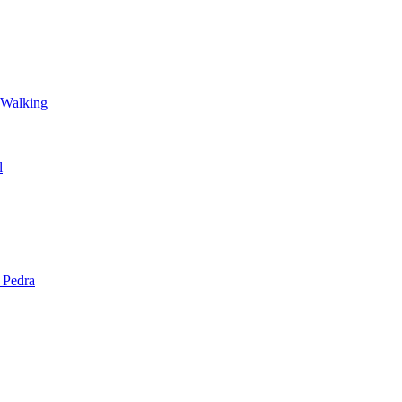
 Walking
l
 Pedra