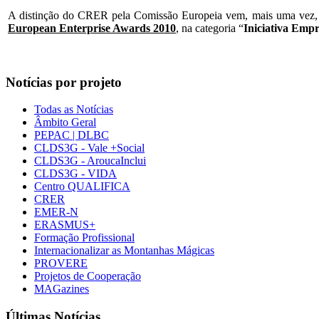
A distinção do CRER pela Comissão Europeia vem, mais uma vez, dar
European Enterprise Awards 2010
, na categoria “
Iniciativa Empr
Notícias por projeto
Todas as Notícias
Âmbito Geral
PEPAC | DLBC
CLDS3G - Vale +Social
CLDS3G - AroucaInclui
CLDS3G - VIDA
Centro QUALIFICA
CRER
EMER-N
ERASMUS+
Formação Profissional
Internacionalizar as Montanhas Mágicas
PROVERE
Projetos de Cooperação
MAGazines
Últimas Notícias