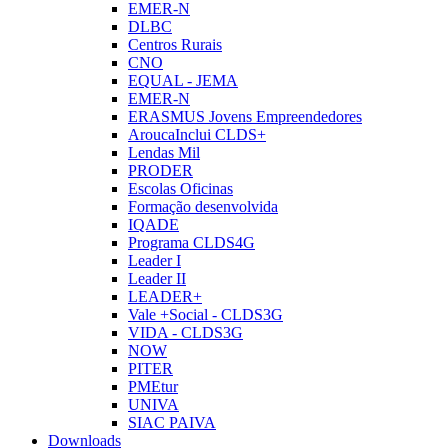
EMER-N
DLBC
Centros Rurais
CNO
EQUAL - JEMA
EMER-N
ERASMUS Jovens Empreendedores
AroucaInclui CLDS+
Lendas Mil
PRODER
Escolas Oficinas
Formação desenvolvida
IQADE
Programa CLDS4G
Leader I
Leader II
LEADER+
Vale +Social - CLDS3G
VIDA - CLDS3G
NOW
PITER
PMEtur
UNIVA
SIAC PAIVA
Downloads