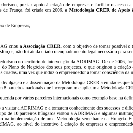
ismo, prestar apoio à criação de empresas e facilitar o acesso a 
 de França, foi criada em 2006, a
Metodologia CRER de Apoio à
ção de Empresas;
IMAG criou a
Associação CRER
, com o objetivo de tornar possível 
sforços, não foi ainda criado o enquadramento legal necessário para ser
dedorismo no território de intervenção da ADRIMAG. Desde 2006, f
do Plano de Negócios dos seus projectos, o que originou a criação
s criadas, uma vez que induz o empreendedor a tomar consciência da i
r a divulgação e a disseminação da Metodologia CRER a entidades que
m 8 parceiros nacionais que incorporaram e aplicam a Metodologia C
uerida por vários parceiros internacionais como exemplo base na defi
is a visitar a ADRIMAG e a tomarem conhecimento dos sucessos e dificu
po de 10 parceiros húngaros visitou a ADRIMAG e algumas instituiçõ
na implementação de uma Metodologia semelhante na Hungria. Este
IMAG, ao nível do incentivo à criação de empresas e empreendedoris