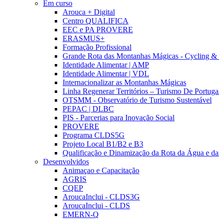
Em curso
Arouca + Digital
Centro QUALIFICA
EEC e PA PROVERE
ERASMUS+
Formação Profissional
Grande Rota das Montanhas Mágicas - Cycling &
Identidade Alimentar | AMP
Identidade Alimentar | VDL
Internacionalizar as Montanhas Mágicas
Linha Regenerar Territórios – Turismo De Portuga
OTSMM - Observatório de Turismo Sustentável
PEPAC | DLBC
PIS - Parcerias para Inovação Social
PROVERE
Programa CLDS5G
Projeto Local B1/B2 e B3
Qualificação e Dinamização da Rota da Água e da
Desenvolvidos
Animaçao e Capacitação
AGRIS
CQEP
AroucaInclui - CLDS3G
AroucaInclui - CLDS
EMERN-Q