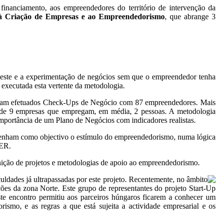
financiamento, aos empreendedores do território de intervenção da
 Criação de Empresas e ao Empreendedorismo
, que abrange 3
o teste e a experimentação de negócios sem que o empreendedor tenha
 executada esta vertente da metodologia.
oram efetuados Check-Ups de Negócio com 87 empreendedores. Mais
 de 9 empresas que empregam, em média, 2 pessoas. A metodologia
mportância de um Plano de Negócios com indicadores realistas.
 tenham como objectivo o estímulo do empreendedorismo, numa lógica
RER.
nição de projetos e metodologias de apoio ao empreendedorismo.
ldades já ultrapassadas por este projeto. Recentemente, no âmbito
es da zona Norte. Este grupo de representantes do projeto Start-Up
 encontro permitiu aos parceiros húngaros ficarem a conhecer um
mo, e as regras a que está sujeita a actividade empresarial e os