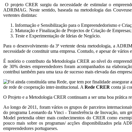
O projeto CRER surgiu da necessidade de estimular o empreendedor
ADRIMAG. Neste sentido, baseada na metodologia das Couveuses
vertentes distintas:
Informação e Sensibilização para o Empreendedorismo e Cria
Maturação e Finalização de Projectos de Criação de Empresas;
Teste e Experimentação de Ideias de Negócio.
Para o desenvolvimento da 3ª vertente desta metodologia, a ADR
necessidade de constituir uma empresa. Contudo, e apesar de vários e
É notório o contributo da Metodologia CRER ao nível do empreen
de 30% destes empreendedores foram acompanhados na elaboração 
contribui também para uma taxa de sucesso mais elevada das empresa
Foi ainda constituída uma Rede, que tem por finalidade assegura
de rede de cooperação inter-institucional. A
Rede CRER
conta já co
O Projeto e a Metodologia CRER continuam a ser uma boa prática req
Ao longo de 2011, foram vários os grupos de parceiros internaciona
do programa Leonardo da Vinci - Transferência de Inovação, um gru
Model pretendia obter mais conhecimentos do CRER como exemplo 
pouco mais sobre os programas/ acções disponibilizados pela ADR
empreendedores portugueses.