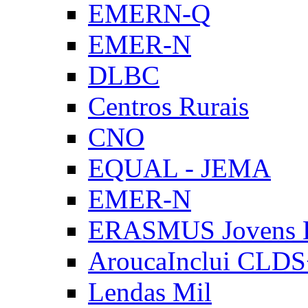
EMERN-Q
EMER-N
DLBC
Centros Rurais
CNO
EQUAL - JEMA
EMER-N
ERASMUS Jovens E
AroucaInclui CLD
Lendas Mil