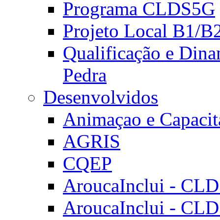
Programa CLDS5G
Projeto Local B1/B
Qualificação e Dina
Pedra
Desenvolvidos
Animaçao e Capacit
AGRIS
CQEP
AroucaInclui - CL
AroucaInclui - CL