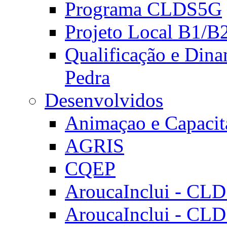
Programa CLDS5G
Projeto Local B1/B
Qualificação e Dina
Pedra
Desenvolvidos
Animaçao e Capacit
AGRIS
CQEP
AroucaInclui - CL
AroucaInclui - CL