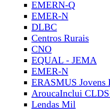
EMERN-Q
EMER-N
DLBC
Centros Rurais
CNO
EQUAL - JEMA
EMER-N
ERASMUS Jovens E
AroucaInclui CLD
Lendas Mil