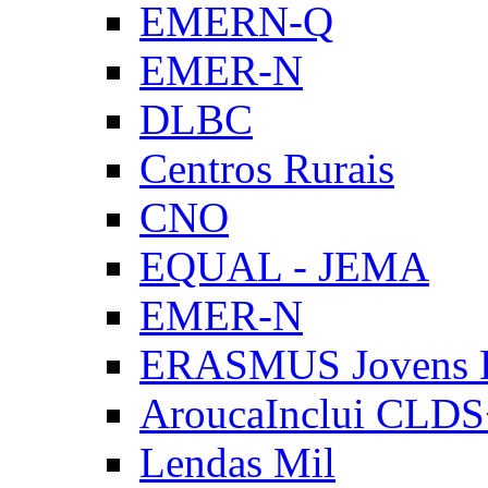
EMERN-Q
EMER-N
DLBC
Centros Rurais
CNO
EQUAL - JEMA
EMER-N
ERASMUS Jovens E
AroucaInclui CLD
Lendas Mil