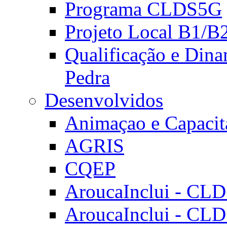
Programa CLDS5G
Projeto Local B1/B
Qualificação e Dina
Pedra
Desenvolvidos
Animaçao e Capacit
AGRIS
CQEP
AroucaInclui - CL
AroucaInclui - CL