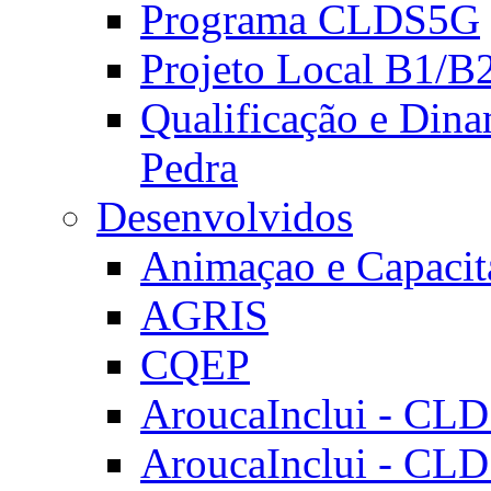
Programa CLDS5G
Projeto Local B1/B
Qualificação e Dina
Pedra
Desenvolvidos
Animaçao e Capacit
AGRIS
CQEP
AroucaInclui - CL
AroucaInclui - CL