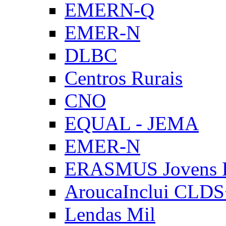
EMERN-Q
EMER-N
DLBC
Centros Rurais
CNO
EQUAL - JEMA
EMER-N
ERASMUS Jovens E
AroucaInclui CLD
Lendas Mil