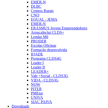
EMER-N
DLBC
Centros Rurais
CNO
EQUAL - JEMA
EMER-N
ERASMUS Jovens Empreendedores
AroucaInclui CLDS+
Lendas Mil
PRODER
Escolas Oficinas
Formação desenvolvida
IQADE
Programa CLDS4G
Leader I
Leader II
LEADER+
Vale +Social - CLDS3G
VIDA - CLDS3G
NOW
PITER
PMEtur
UNIVA
SIAC PAIVA
Downloads