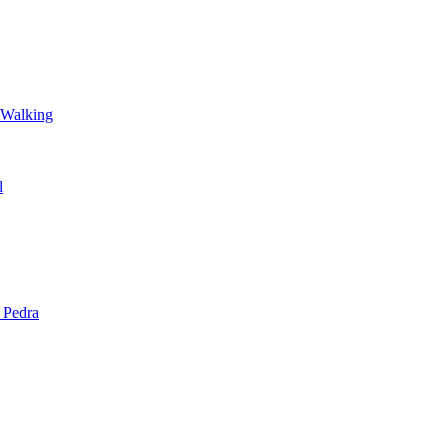
 Walking
l
 Pedra