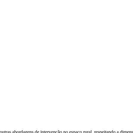
 abordagens de intervenção no espaço rural, respeitando a dimensão am