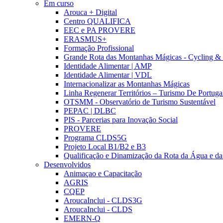
Em curso
Arouca + Digital
Centro QUALIFICA
EEC e PA PROVERE
ERASMUS+
Formação Profissional
Grande Rota das Montanhas Mágicas - Cycling &
Identidade Alimentar | AMP
Identidade Alimentar | VDL
Internacionalizar as Montanhas Mágicas
Linha Regenerar Territórios – Turismo De Portuga
OTSMM - Observatório de Turismo Sustentável
PEPAC | DLBC
PIS - Parcerias para Inovação Social
PROVERE
Programa CLDS5G
Projeto Local B1/B2 e B3
Qualificação e Dinamização da Rota da Água e da
Desenvolvidos
Animaçao e Capacitação
AGRIS
CQEP
AroucaInclui - CLDS3G
AroucaInclui - CLDS
EMERN-Q