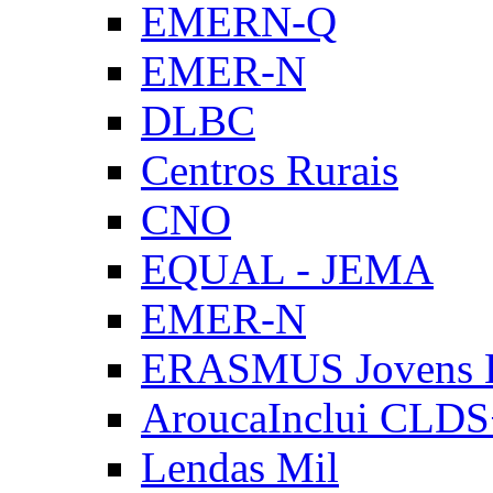
EMERN-Q
EMER-N
DLBC
Centros Rurais
CNO
EQUAL - JEMA
EMER-N
ERASMUS Jovens E
AroucaInclui CLD
Lendas Mil