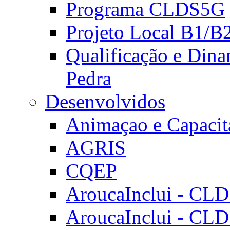
Programa CLDS5G
Projeto Local B1/B
Qualificação e Dina
Pedra
Desenvolvidos
Animaçao e Capacit
AGRIS
CQEP
AroucaInclui - CL
AroucaInclui - CL