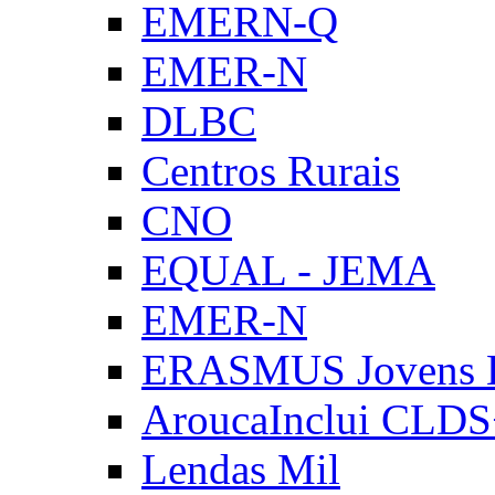
EMERN-Q
EMER-N
DLBC
Centros Rurais
CNO
EQUAL - JEMA
EMER-N
ERASMUS Jovens E
AroucaInclui CLD
Lendas Mil