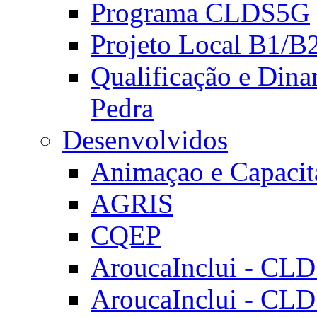
Programa CLDS5G
Projeto Local B1/B
Qualificação e Dina
Pedra
Desenvolvidos
Animaçao e Capacit
AGRIS
CQEP
AroucaInclui - CL
AroucaInclui - CL