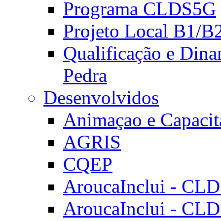
Programa CLDS5G
Projeto Local B1/B
Qualificação e Dina
Pedra
Desenvolvidos
Animaçao e Capacit
AGRIS
CQEP
AroucaInclui - CL
AroucaInclui - CL