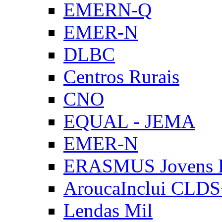
EMERN-Q
EMER-N
DLBC
Centros Rurais
CNO
EQUAL - JEMA
EMER-N
ERASMUS Jovens E
AroucaInclui CLD
Lendas Mil