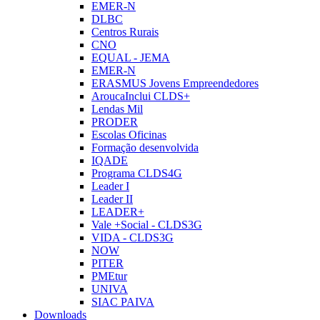
EMER-N
DLBC
Centros Rurais
CNO
EQUAL - JEMA
EMER-N
ERASMUS Jovens Empreendedores
AroucaInclui CLDS+
Lendas Mil
PRODER
Escolas Oficinas
Formação desenvolvida
IQADE
Programa CLDS4G
Leader I
Leader II
LEADER+
Vale +Social - CLDS3G
VIDA - CLDS3G
NOW
PITER
PMEtur
UNIVA
SIAC PAIVA
Downloads