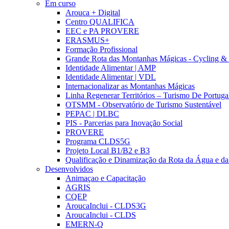
Em curso
Arouca + Digital
Centro QUALIFICA
EEC e PA PROVERE
ERASMUS+
Formação Profissional
Grande Rota das Montanhas Mágicas - Cycling &
Identidade Alimentar | AMP
Identidade Alimentar | VDL
Internacionalizar as Montanhas Mágicas
Linha Regenerar Territórios – Turismo De Portuga
OTSMM - Observatório de Turismo Sustentável
PEPAC | DLBC
PIS - Parcerias para Inovação Social
PROVERE
Programa CLDS5G
Projeto Local B1/B2 e B3
Qualificação e Dinamização da Rota da Água e da
Desenvolvidos
Animaçao e Capacitação
AGRIS
CQEP
AroucaInclui - CLDS3G
AroucaInclui - CLDS
EMERN-Q