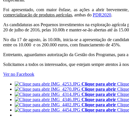
Foi apresentado, com maior ênfase, as ações a abrir brevement
comercialização de produtos agrícolas
, ambas do
PDR2020
.
As candidaturas aos Pequenos investimentos na exploração agrícola p
20 de julho de 2016, pelas 10.00h e manter-se-ão abertas até ás 15.0
No dia 17 de agosto, às 10.00h, inicia-se a apresentação de candida
entre os 10.000 e os 200.000 euros, com financiamento de 45%.
Entretanto, aguardamos autorização da Gestão dos Programas, para a 
Solicitamos a todos os interessados, que estejam sempre atentos à nos
Ver no Facebook
Clique para abrir
Clique
Clique para abrir
Clique
Clique para abrir
Clique
Clique para abrir
Clique
Clique para abrir
Clique
Clique para abrir
Clique