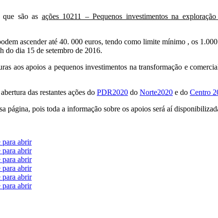
e, que são as
ações 10211 – Pequenos investimentos na exploração 
odem ascender até 40. 000 euros, tendo como limite mínimo , os 1.000
0h do dia 15 de setembro de 2016.
turas aos apoios a pequenos investimentos na transformação e comercial
abertura das restantes ações do
PDR2020
do
Norte2020
e do
Centro 2
sa página, pois toda a informação sobre os apoios será aí disponibilizad
 para abrir
 para abrir
 para abrir
 para abrir
 para abrir
 para abrir