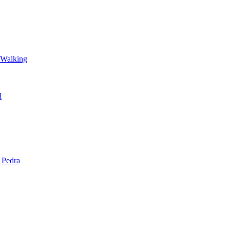
 Walking
l
 Pedra