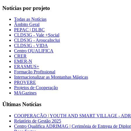
Notícias por projeto
Todas as Notícias
Âmbito Geral
PEPAC | DLBC
CLDS3G - Vale +Social
CLDS3G - AroucaInclui
CLDS3G - VIDA
Centro QUALIFICA
CRER
EMER-N
ERASMUS+
Formação Profissional
Internacionalizar as Montanhas Mágicas
PROVERE
Projetos de Cooperação
MAGazines
Últimas Notícias
COOPERAÇÃO | YOUTH AND SMART VILLAGE - ADRIMAG desl
Relatório de Gestão 2025
Centro Qualifica ADRIMAG | Cerimónia de Entrega de Diplo