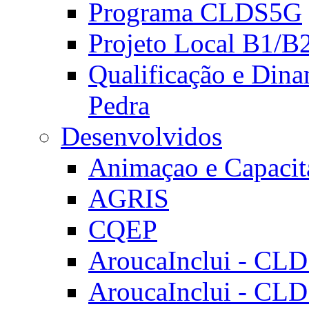
Programa CLDS5G
Projeto Local B1/B
Qualificação e Dina
Pedra
Desenvolvidos
Animaçao e Capacit
AGRIS
CQEP
AroucaInclui - CL
AroucaInclui - CL