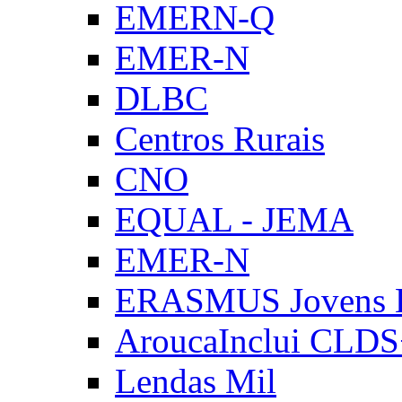
EMERN-Q
EMER-N
DLBC
Centros Rurais
CNO
EQUAL - JEMA
EMER-N
ERASMUS Jovens E
AroucaInclui CLD
Lendas Mil