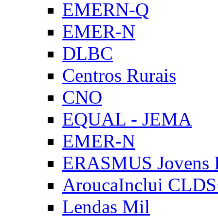
EMERN-Q
EMER-N
DLBC
Centros Rurais
CNO
EQUAL - JEMA
EMER-N
ERASMUS Jovens E
AroucaInclui CLD
Lendas Mil