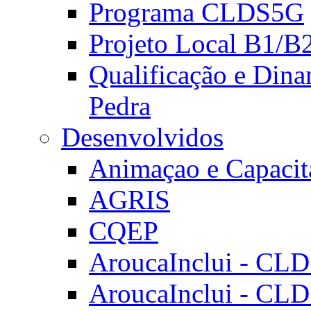
Programa CLDS5G
Projeto Local B1/B
Qualificação e Dina
Pedra
Desenvolvidos
Animaçao e Capacit
AGRIS
CQEP
AroucaInclui - CL
AroucaInclui - CL