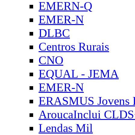
EMERN-Q
EMER-N
DLBC
Centros Rurais
CNO
EQUAL - JEMA
EMER-N
ERASMUS Jovens E
AroucaInclui CLD
Lendas Mil