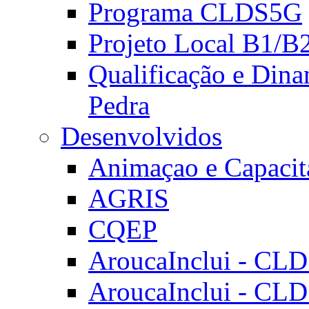
Programa CLDS5G
Projeto Local B1/B
Qualificação e Dina
Pedra
Desenvolvidos
Animaçao e Capacit
AGRIS
CQEP
AroucaInclui - CL
AroucaInclui - CL