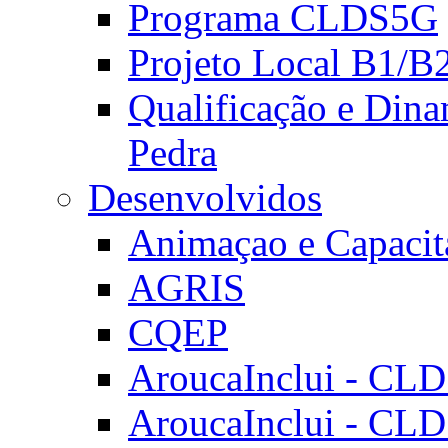
Programa CLDS5G
Projeto Local B1/B
Qualificação e Dina
Pedra
Desenvolvidos
Animaçao e Capacit
AGRIS
CQEP
AroucaInclui - CL
AroucaInclui - CL