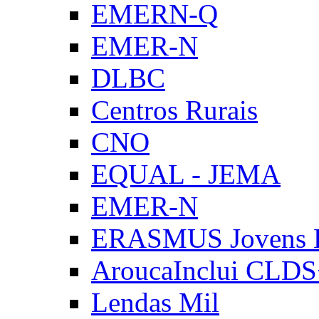
EMERN-Q
EMER-N
DLBC
Centros Rurais
CNO
EQUAL - JEMA
EMER-N
ERASMUS Jovens E
AroucaInclui CLD
Lendas Mil