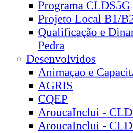
Programa CLDS5G
Projeto Local B1/B
Qualificação e Dina
Pedra
Desenvolvidos
Animaçao e Capacit
AGRIS
CQEP
AroucaInclui - CL
AroucaInclui - CL