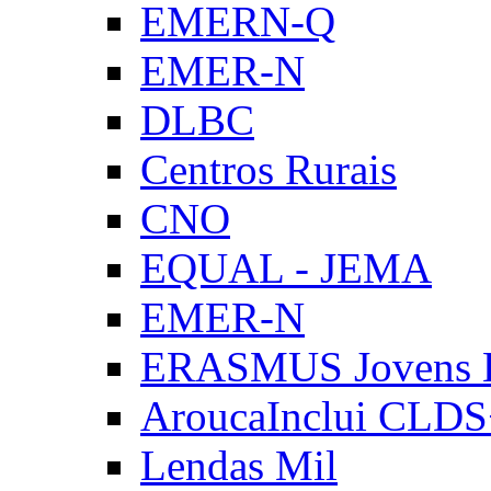
EMERN-Q
EMER-N
DLBC
Centros Rurais
CNO
EQUAL - JEMA
EMER-N
ERASMUS Jovens E
AroucaInclui CLD
Lendas Mil