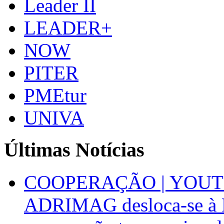
Leader II
LEADER+
NOW
PITER
PMEtur
UNIVA
Últimas Notícias
COOPERAÇÃO | YOUT
ADRIMAG desloca-se à F