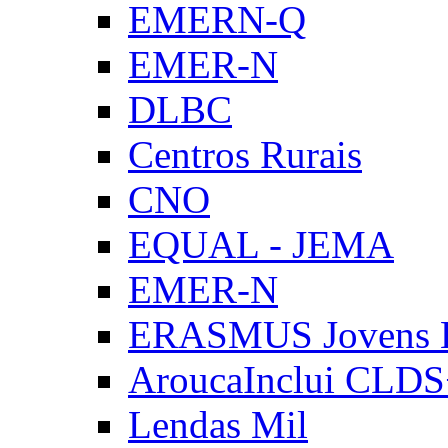
EMERN-Q
EMER-N
DLBC
Centros Rurais
CNO
EQUAL - JEMA
EMER-N
ERASMUS Jovens E
AroucaInclui CLD
Lendas Mil