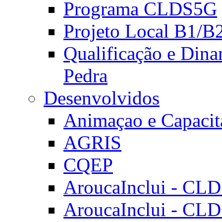
Programa CLDS5G
Projeto Local B1/B
Qualificação e Dina
Pedra
Desenvolvidos
Animaçao e Capacit
AGRIS
CQEP
AroucaInclui - CL
AroucaInclui - CL