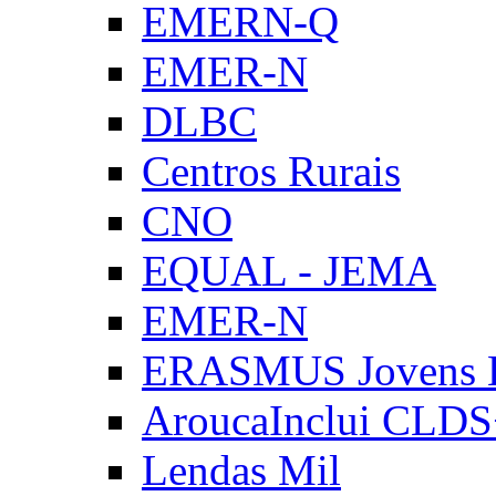
EMERN-Q
EMER-N
DLBC
Centros Rurais
CNO
EQUAL - JEMA
EMER-N
ERASMUS Jovens E
AroucaInclui CLD
Lendas Mil