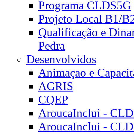
Programa CLDS5G
Projeto Local B1/B
Qualificação e Dina
Pedra
Desenvolvidos
Animaçao e Capacit
AGRIS
CQEP
AroucaInclui - CL
AroucaInclui - CL