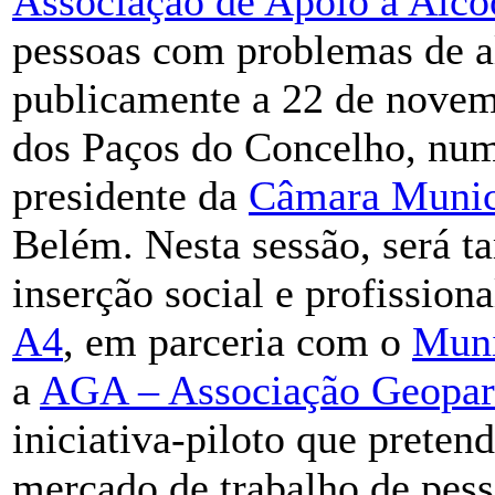
Associação de Apoio a Alco
pessoas com problemas de a
publicamente a 22 de novem
dos Paços do Concelho, num
presidente da
Câmara Munic
Belém. Nesta sessão, será t
inserção social e profission
A4
, em parceria com o
Muni
a
AGA – Associação Geopar
iniciativa-piloto que preten
mercado de trabalho de pes