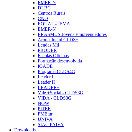
EMER-N
DLBC
Centros Rurais
CNO
EQUAL - JEMA
EMER-N
ERASMUS Jovens Empreendedores
AroucaInclui CLDS+
Lendas Mil
PRODER
Escolas Oficinas
Formação desenvolvida
IQADE
Programa CLDS4G
Leader I
Leader II
LEADER+
Vale +Social - CLDS3G
VIDA - CLDS3G
NOW
PITER
PMEtur
UNIVA
SIAC PAIVA
Downloads