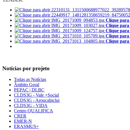
Clique para
Clique para
Clique para
Clique para
Clique para
Notícias por projeto
Todas as Notícias
Âmbito Geral
PEPAC | DLBC
CLDS3G - Vale +Social
CLDS3G - AroucaInclui
CLDS3G - VIDA
Centro QUALIFICA
CRER
EMER-N
ERASMUS+