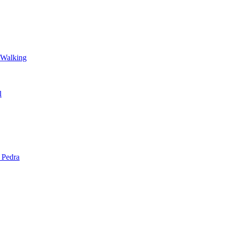
 Walking
l
 Pedra