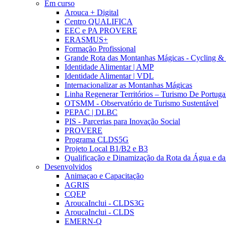
Em curso
Arouca + Digital
Centro QUALIFICA
EEC e PA PROVERE
ERASMUS+
Formação Profissional
Grande Rota das Montanhas Mágicas - Cycling &
Identidade Alimentar | AMP
Identidade Alimentar | VDL
Internacionalizar as Montanhas Mágicas
Linha Regenerar Territórios – Turismo De Portuga
OTSMM - Observatório de Turismo Sustentável
PEPAC | DLBC
PIS - Parcerias para Inovação Social
PROVERE
Programa CLDS5G
Projeto Local B1/B2 e B3
Qualificação e Dinamização da Rota da Água e da
Desenvolvidos
Animaçao e Capacitação
AGRIS
CQEP
AroucaInclui - CLDS3G
AroucaInclui - CLDS
EMERN-Q