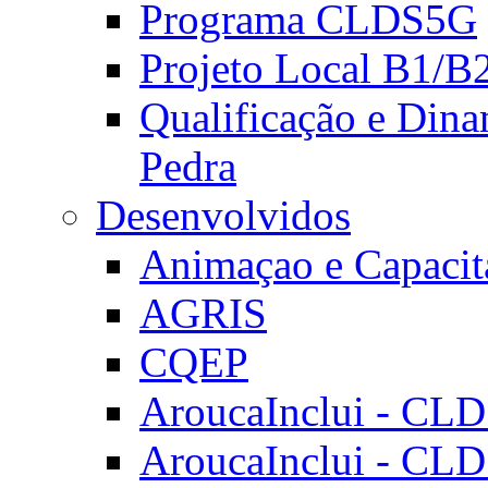
Programa CLDS5G
Projeto Local B1/B
Qualificação e Dina
Pedra
Desenvolvidos
Animaçao e Capacit
AGRIS
CQEP
AroucaInclui - CL
AroucaInclui - CL