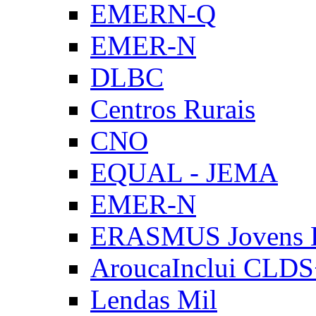
EMERN-Q
EMER-N
DLBC
Centros Rurais
CNO
EQUAL - JEMA
EMER-N
ERASMUS Jovens E
AroucaInclui CLD
Lendas Mil