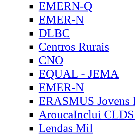
EMERN-Q
EMER-N
DLBC
Centros Rurais
CNO
EQUAL - JEMA
EMER-N
ERASMUS Jovens E
AroucaInclui CLD
Lendas Mil