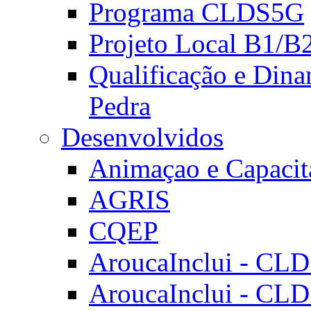
Programa CLDS5G
Projeto Local B1/B
Qualificação e Dina
Pedra
Desenvolvidos
Animaçao e Capacit
AGRIS
CQEP
AroucaInclui - CL
AroucaInclui - CL