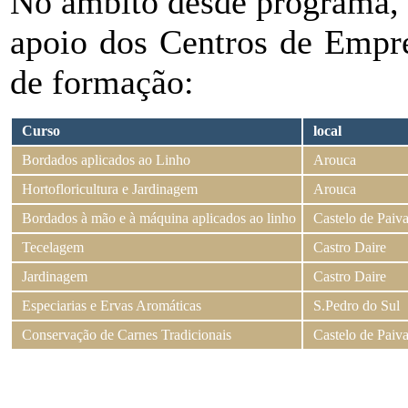
No âmbito desde programa
apoio dos Centros de Empre
de formação:
Curso
local
Bordados aplicados ao Linho
Arouca
Hortofloricultura e Jardinagem
Arouca
Bordados à mão e à máquina aplicados ao linho
Castelo de Paiv
Tecelagem
Castro Daire
Jardinagem
Castro Daire
Especiarias e Ervas Aromáticas
S.Pedro do Sul
Conservação de Carnes Tradicionais
Castelo de Paiv