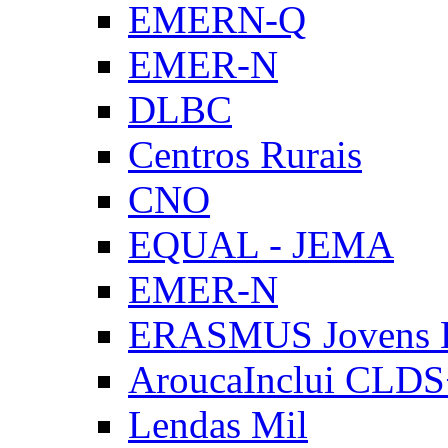
EMERN-Q
EMER-N
DLBC
Centros Rurais
CNO
EQUAL - JEMA
EMER-N
ERASMUS Jovens E
AroucaInclui CLD
Lendas Mil