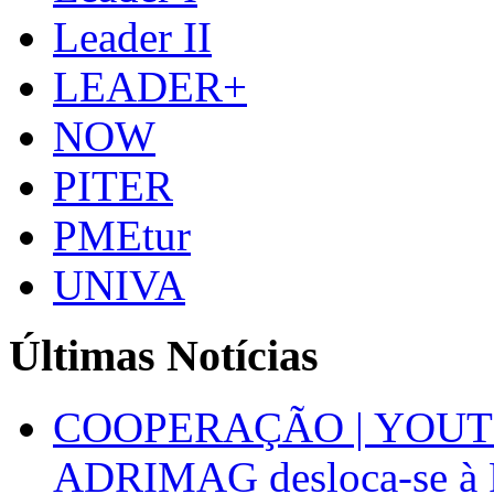
Leader II
LEADER+
NOW
PITER
PMEtur
UNIVA
Últimas Notícias
COOPERAÇÃO | YOUT
ADRIMAG desloca-se à F