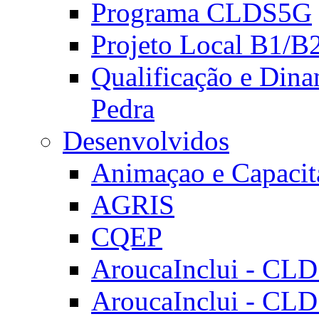
Programa CLDS5G
Projeto Local B1/B
Qualificação e Dina
Pedra
Desenvolvidos
Animaçao e Capacit
AGRIS
CQEP
AroucaInclui - CL
AroucaInclui - CL