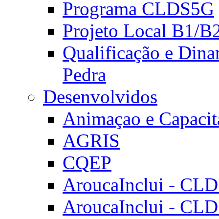
Programa CLDS5G
Projeto Local B1/B
Qualificação e Dina
Pedra
Desenvolvidos
Animaçao e Capacit
AGRIS
CQEP
AroucaInclui - CL
AroucaInclui - CL