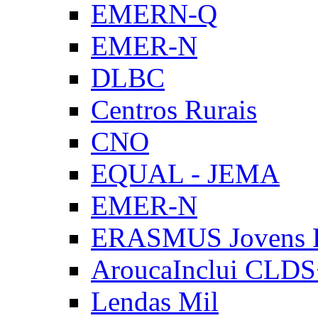
EMERN-Q
EMER-N
DLBC
Centros Rurais
CNO
EQUAL - JEMA
EMER-N
ERASMUS Jovens E
AroucaInclui CLD
Lendas Mil