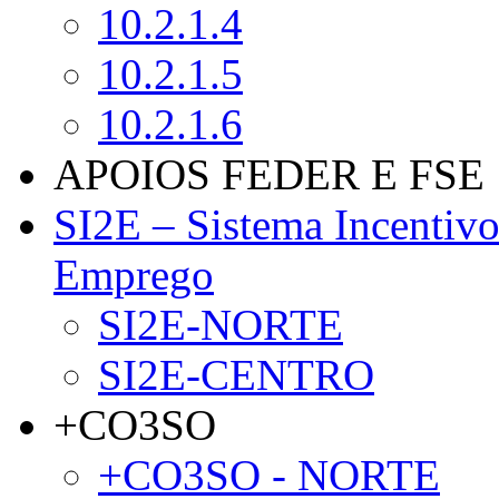
10.2.1.4
10.2.1.5
10.2.1.6
APOIOS FEDER E FSE
SI2E – Sistema Incentiv
Emprego
SI2E-NORTE
SI2E-CENTRO
+CO3SO
+CO3SO - NORTE