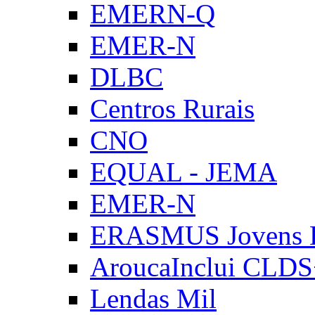
EMERN-Q
EMER-N
DLBC
Centros Rurais
CNO
EQUAL - JEMA
EMER-N
ERASMUS Jovens E
AroucaInclui CLD
Lendas Mil