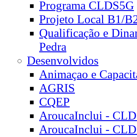
Programa CLDS5G
Projeto Local B1/B
Qualificação e Dina
Pedra
Desenvolvidos
Animaçao e Capacit
AGRIS
CQEP
AroucaInclui - CL
AroucaInclui - CL