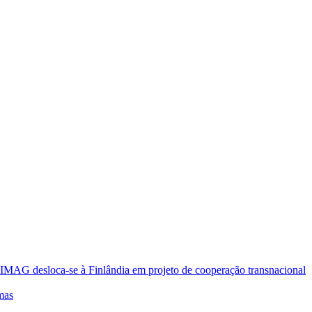
oca-se à Finlândia em projeto de cooperação transnacional
mas