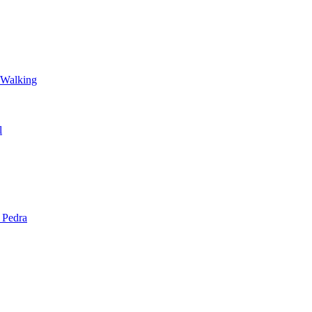
 Walking
l
 Pedra