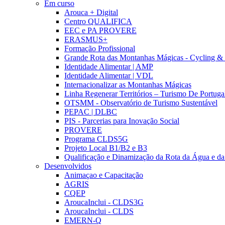
Em curso
Arouca + Digital
Centro QUALIFICA
EEC e PA PROVERE
ERASMUS+
Formação Profissional
Grande Rota das Montanhas Mágicas - Cycling &
Identidade Alimentar | AMP
Identidade Alimentar | VDL
Internacionalizar as Montanhas Mágicas
Linha Regenerar Territórios – Turismo De Portuga
OTSMM - Observatório de Turismo Sustentável
PEPAC | DLBC
PIS - Parcerias para Inovação Social
PROVERE
Programa CLDS5G
Projeto Local B1/B2 e B3
Qualificação e Dinamização da Rota da Água e da
Desenvolvidos
Animaçao e Capacitação
AGRIS
CQEP
AroucaInclui - CLDS3G
AroucaInclui - CLDS
EMERN-Q