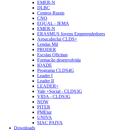
EMER-N
DLBC
Centros Rurais
CNO
EQUAL - JEMA
EMER-N
ERASMUS Jovens Empreendedores
AroucaInclui CLDS+
Lendas Mil
PRODER
Escolas Oficinas
Formação desenvolvida
IQADE
Programa CLDS4G
Leader I
Leader II
LEADER+
Vale +Social - CLDS3G
VIDA - CLDS3G
NOW
PITER
PMEtur
UNIVA
SIAC PAIVA
Downloads