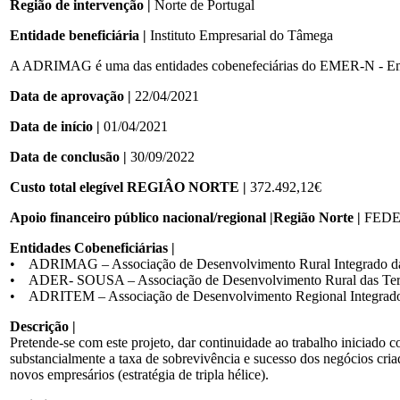
Região de intervenção |
Norte de Portugal
Entidade beneficiária |
Instituto Empresarial do Tâmega
A ADRIMAG é uma das entidades cobenefeciárias do EMER-N - Emp
Data de aprovação |
22/04/2021
Data de início |
01/04/2021
Data de conclusão |
30/09/2022
Custo total elegível REGIÂO NORTE |
372.492,12€
Apoio financeiro público nacional/regional |Região Norte |
FEDER
Entidades Cobeneficiárias |
• ADRIMAG – Associação de Desenvolvimento Rural Integrado das
• ADER- SOUSA – Associação de Desenvolvimento Rural das Ter
• ADRITEM – Associação de Desenvolvimento Regional Integrado 
Descrição |
Pretende-se com este projeto, dar continuidade ao trabalho iniciado
substancialmente a taxa de sobrevivência e sucesso dos negócios cri
novos empresários (estratégia de tripla hélice).