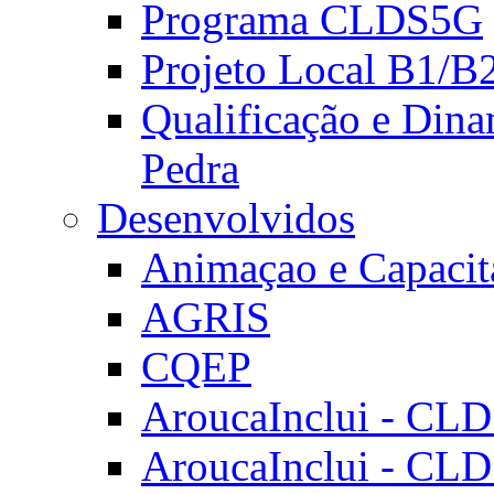
Programa CLDS5G
Projeto Local B1/B
Qualificação e Dina
Pedra
Desenvolvidos
Animaçao e Capacit
AGRIS
CQEP
AroucaInclui - CL
AroucaInclui - CL