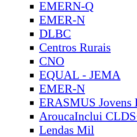
EMERN-Q
EMER-N
DLBC
Centros Rurais
CNO
EQUAL - JEMA
EMER-N
ERASMUS Jovens E
AroucaInclui CLD
Lendas Mil