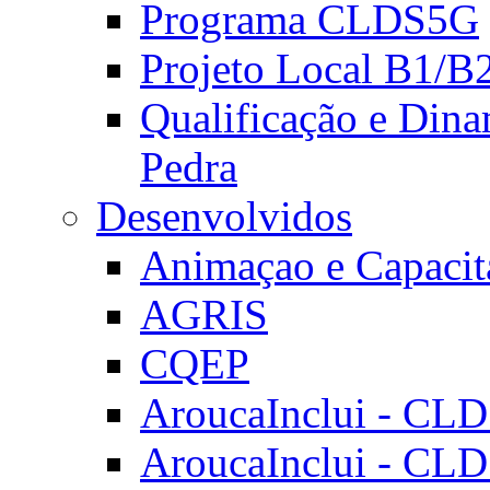
Programa CLDS5G
Projeto Local B1/B
Qualificação e Dina
Pedra
Desenvolvidos
Animaçao e Capacit
AGRIS
CQEP
AroucaInclui - CL
AroucaInclui - CL