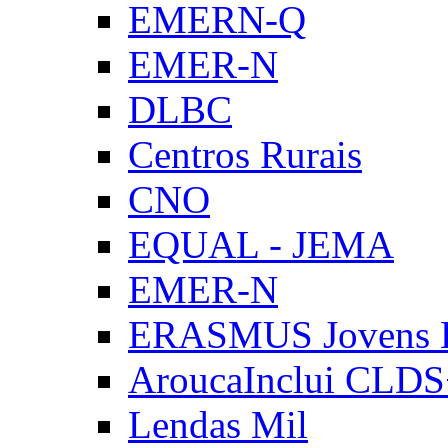
EMERN-Q
EMER-N
DLBC
Centros Rurais
CNO
EQUAL - JEMA
EMER-N
ERASMUS Jovens E
AroucaInclui CLD
Lendas Mil