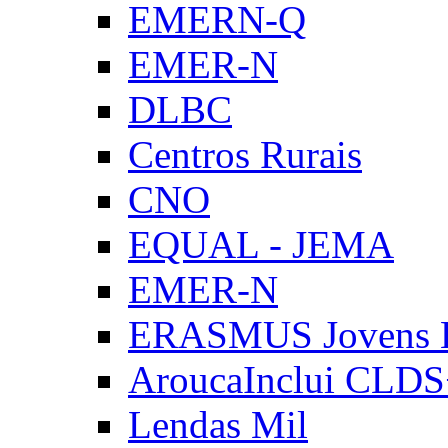
EMERN-Q
EMER-N
DLBC
Centros Rurais
CNO
EQUAL - JEMA
EMER-N
ERASMUS Jovens E
AroucaInclui CLD
Lendas Mil