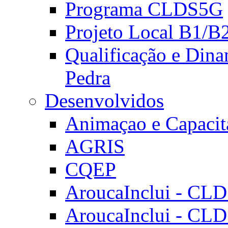
Programa CLDS5G
Projeto Local B1/B
Qualificação e Dina
Pedra
Desenvolvidos
Animaçao e Capacit
AGRIS
CQEP
AroucaInclui - CL
AroucaInclui - CL