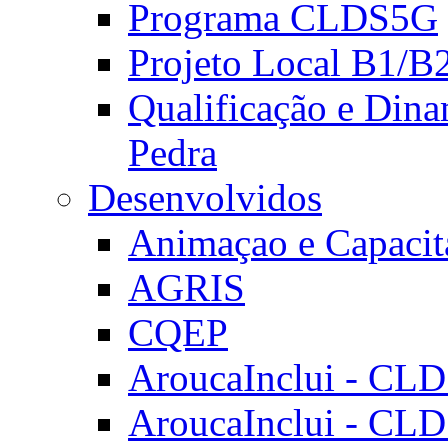
Programa CLDS5G
Projeto Local B1/B
Qualificação e Dina
Pedra
Desenvolvidos
Animaçao e Capacit
AGRIS
CQEP
AroucaInclui - CL
AroucaInclui - CL