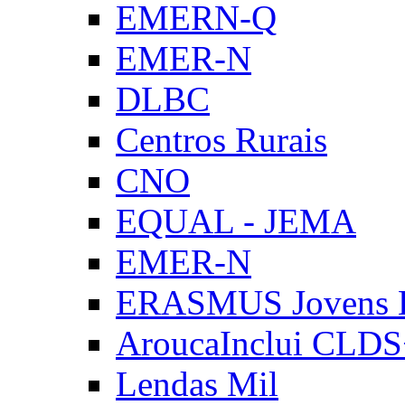
EMERN-Q
EMER-N
DLBC
Centros Rurais
CNO
EQUAL - JEMA
EMER-N
ERASMUS Jovens E
AroucaInclui CLD
Lendas Mil