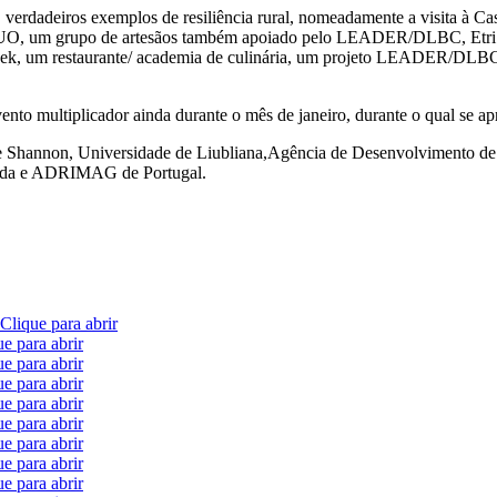
, verdadeiros exemplos de resiliência rural, nomeadamente a visita à Ca
DUO, um grupo de artesãos também apoiado pelo LEADER/DLBC, Etri G
šek, um restaurante/ academia de culinária, um projeto LEADER/DLBC
vento multiplicador ainda durante o mês de janeiro, durante o qual se ap
 the Shannon, Universidade de Liubliana,Agência de Desenvolvimento 
landa e ADRIMAG de Portugal.
Clique para abrir
ue para abrir
ue para abrir
ue para abrir
ue para abrir
ue para abrir
ue para abrir
ue para abrir
ue para abrir