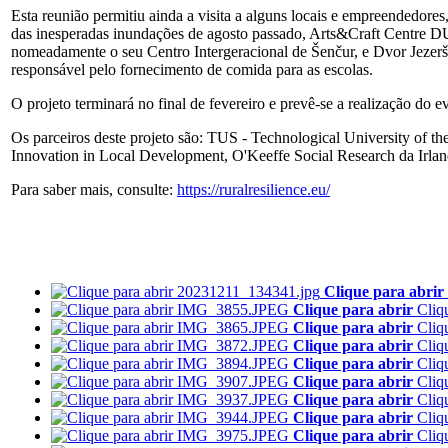
Esta reunião permitiu ainda a visita a alguns locais e empreendedores
das inesperadas inundações de agosto passado, Arts&Craft Centre 
nomeadamente o seu Centro Intergeracional de Šenčur, e Dvor Jezer
responsável pelo fornecimento de comida para as escolas.
O projeto terminará no final de fevereiro e prevê-se a realização do e
Os parceiros deste projeto são: TUS - Technological University of
Innovation in Local Development, O'Keeffe Social Research da Ir
Para saber mais, consulte:
https://ruralresilience.eu/
Clique para abrir
Clique para abrir
Cliq
Clique para abrir
Cliq
Clique para abrir
Cliq
Clique para abrir
Cliq
Clique para abrir
Cliq
Clique para abrir
Cliq
Clique para abrir
Cliq
Clique para abrir
Cliq