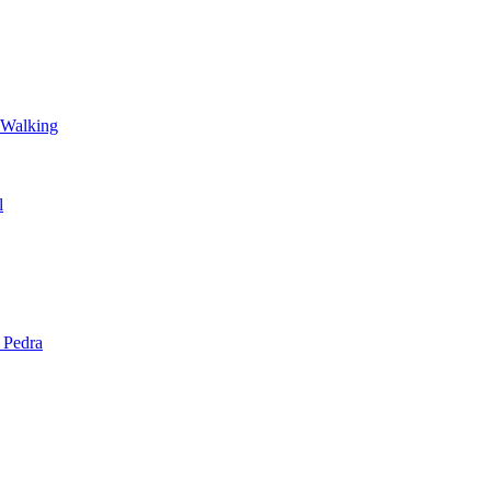
 Walking
l
 Pedra