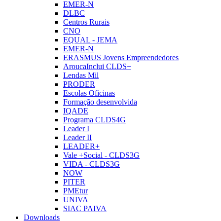
EMER-N
DLBC
Centros Rurais
CNO
EQUAL - JEMA
EMER-N
ERASMUS Jovens Empreendedores
AroucaInclui CLDS+
Lendas Mil
PRODER
Escolas Oficinas
Formação desenvolvida
IQADE
Programa CLDS4G
Leader I
Leader II
LEADER+
Vale +Social - CLDS3G
VIDA - CLDS3G
NOW
PITER
PMEtur
UNIVA
SIAC PAIVA
Downloads