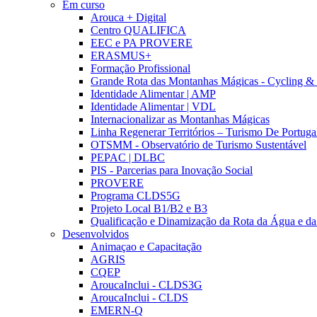
Em curso
Arouca + Digital
Centro QUALIFICA
EEC e PA PROVERE
ERASMUS+
Formação Profissional
Grande Rota das Montanhas Mágicas - Cycling &
Identidade Alimentar | AMP
Identidade Alimentar | VDL
Internacionalizar as Montanhas Mágicas
Linha Regenerar Territórios – Turismo De Portuga
OTSMM - Observatório de Turismo Sustentável
PEPAC | DLBC
PIS - Parcerias para Inovação Social
PROVERE
Programa CLDS5G
Projeto Local B1/B2 e B3
Qualificação e Dinamização da Rota da Água e da
Desenvolvidos
Animaçao e Capacitação
AGRIS
CQEP
AroucaInclui - CLDS3G
AroucaInclui - CLDS
EMERN-Q