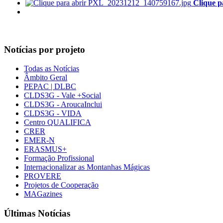
Clique p
Notícias por projeto
Todas as Notícias
Âmbito Geral
PEPAC | DLBC
CLDS3G - Vale +Social
CLDS3G - AroucaInclui
CLDS3G - VIDA
Centro QUALIFICA
CRER
EMER-N
ERASMUS+
Formação Profissional
Internacionalizar as Montanhas Mágicas
PROVERE
Projetos de Cooperação
MAGazines
Últimas Notícias