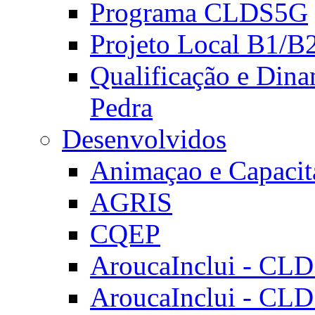
Programa CLDS5G
Projeto Local B1/B
Qualificação e Dina
Pedra
Desenvolvidos
Animaçao e Capacit
AGRIS
CQEP
AroucaInclui - CL
AroucaInclui - CL