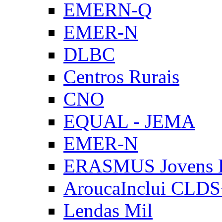
EMERN-Q
EMER-N
DLBC
Centros Rurais
CNO
EQUAL - JEMA
EMER-N
ERASMUS Jovens E
AroucaInclui CLD
Lendas Mil