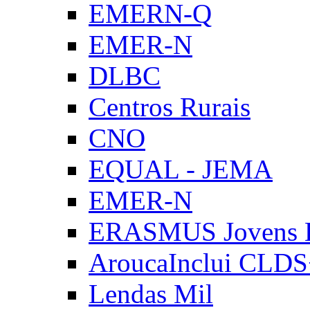
EMERN-Q
EMER-N
DLBC
Centros Rurais
CNO
EQUAL - JEMA
EMER-N
ERASMUS Jovens E
AroucaInclui CLD
Lendas Mil