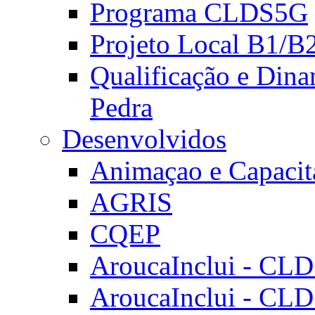
Programa CLDS5G
Projeto Local B1/B
Qualificação e Dina
Pedra
Desenvolvidos
Animaçao e Capacit
AGRIS
CQEP
AroucaInclui - CL
AroucaInclui - CL