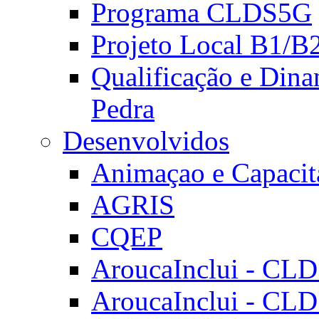
Programa CLDS5G
Projeto Local B1/B
Qualificação e Dina
Pedra
Desenvolvidos
Animaçao e Capacit
AGRIS
CQEP
AroucaInclui - CL
AroucaInclui - CL