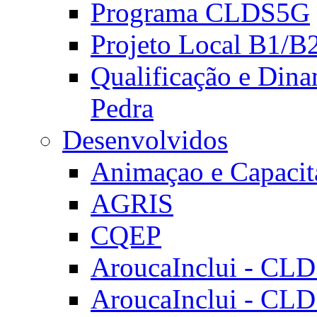
Programa CLDS5G
Projeto Local B1/B
Qualificação e Dina
Pedra
Desenvolvidos
Animaçao e Capacit
AGRIS
CQEP
AroucaInclui - CL
AroucaInclui - CL