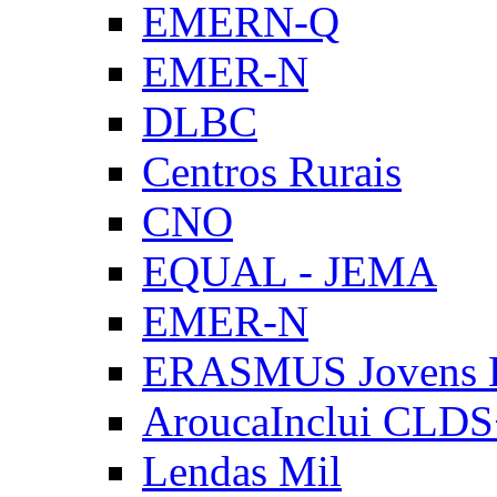
EMERN-Q
EMER-N
DLBC
Centros Rurais
CNO
EQUAL - JEMA
EMER-N
ERASMUS Jovens E
AroucaInclui CLD
Lendas Mil