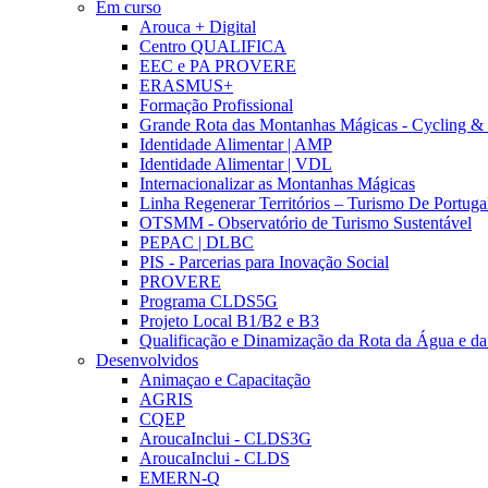
Em curso
Arouca + Digital
Centro QUALIFICA
EEC e PA PROVERE
ERASMUS+
Formação Profissional
Grande Rota das Montanhas Mágicas - Cycling &
Identidade Alimentar | AMP
Identidade Alimentar | VDL
Internacionalizar as Montanhas Mágicas
Linha Regenerar Territórios – Turismo De Portuga
OTSMM - Observatório de Turismo Sustentável
PEPAC | DLBC
PIS - Parcerias para Inovação Social
PROVERE
Programa CLDS5G
Projeto Local B1/B2 e B3
Qualificação e Dinamização da Rota da Água e da
Desenvolvidos
Animaçao e Capacitação
AGRIS
CQEP
AroucaInclui - CLDS3G
AroucaInclui - CLDS
EMERN-Q