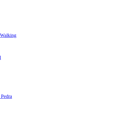
 Walking
l
 Pedra