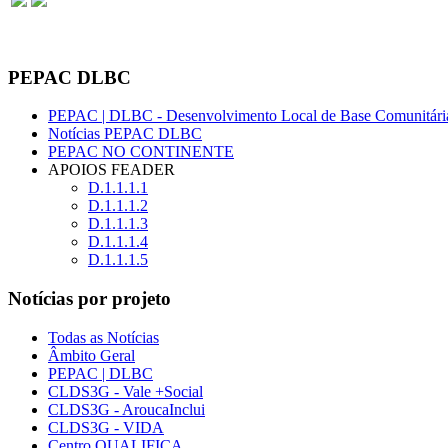
PEPAC DLBC
PEPAC | DLBC - Desenvolvimento Local de Base Comunitári
Notícias PEPAC DLBC
PEPAC NO CONTINENTE
APOIOS FEADER
D.1.1.1.1
D.1.1.1.2
D.1.1.1.3
D.1.1.1.4
D.1.1.1.5
Notícias por projeto
Todas as Notícias
Âmbito Geral
PEPAC | DLBC
CLDS3G - Vale +Social
CLDS3G - AroucaInclui
CLDS3G - VIDA
Centro QUALIFICA