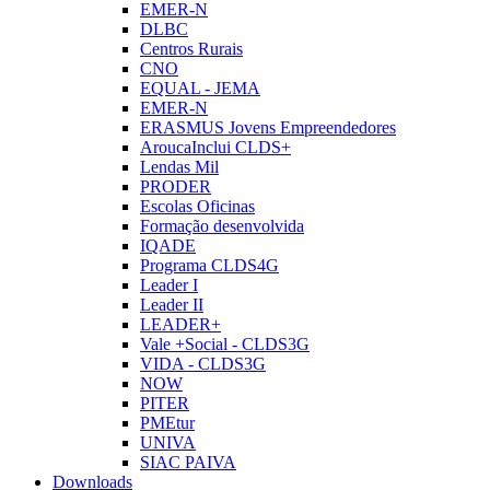
EMER-N
DLBC
Centros Rurais
CNO
EQUAL - JEMA
EMER-N
ERASMUS Jovens Empreendedores
AroucaInclui CLDS+
Lendas Mil
PRODER
Escolas Oficinas
Formação desenvolvida
IQADE
Programa CLDS4G
Leader I
Leader II
LEADER+
Vale +Social - CLDS3G
VIDA - CLDS3G
NOW
PITER
PMEtur
UNIVA
SIAC PAIVA
Downloads