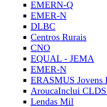
EMERN-Q
EMER-N
DLBC
Centros Rurais
CNO
EQUAL - JEMA
EMER-N
ERASMUS Jovens E
AroucaInclui CLD
Lendas Mil