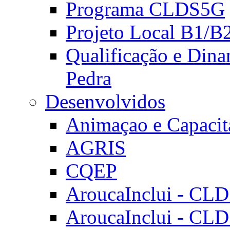
Programa CLDS5G
Projeto Local B1/B
Qualificação e Dina
Pedra
Desenvolvidos
Animaçao e Capacit
AGRIS
CQEP
AroucaInclui - CL
AroucaInclui - CL