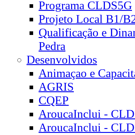
Programa CLDS5G
Projeto Local B1/B
Qualificação e Dina
Pedra
Desenvolvidos
Animaçao e Capacit
AGRIS
CQEP
AroucaInclui - CL
AroucaInclui - CL