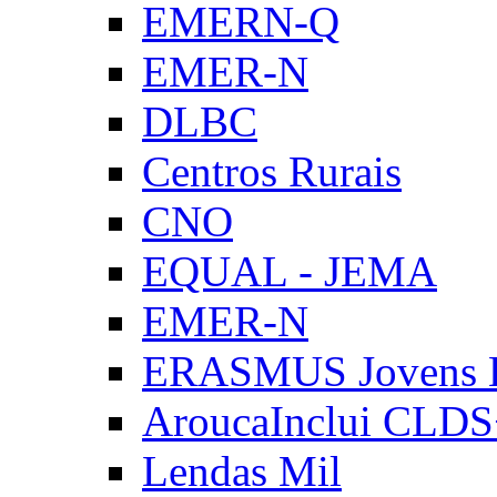
EMERN-Q
EMER-N
DLBC
Centros Rurais
CNO
EQUAL - JEMA
EMER-N
ERASMUS Jovens E
AroucaInclui CLD
Lendas Mil