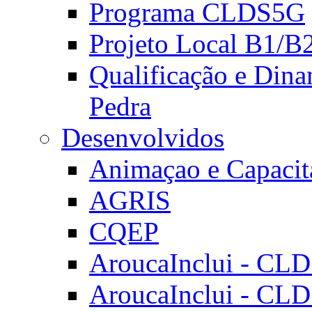
Programa CLDS5G
Projeto Local B1/B
Qualificação e Dina
Pedra
Desenvolvidos
Animaçao e Capacit
AGRIS
CQEP
AroucaInclui - CL
AroucaInclui - CL