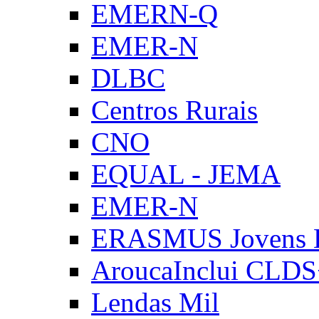
EMERN-Q
EMER-N
DLBC
Centros Rurais
CNO
EQUAL - JEMA
EMER-N
ERASMUS Jovens E
AroucaInclui CLD
Lendas Mil