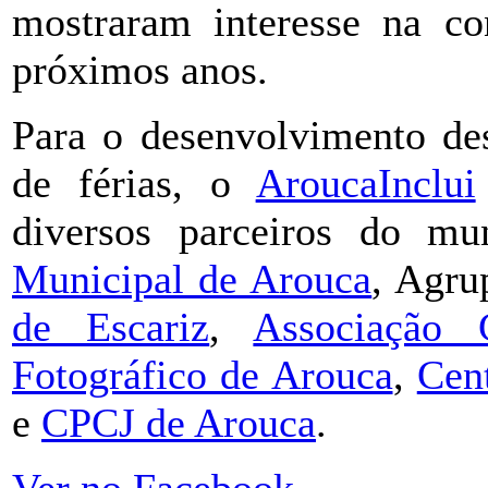
mostraram interesse na con
próximos anos.
Para o desenvolvimento des
de férias, o
AroucaInclui
diversos parceiros do m
Municipal de Arouca
, Agru
de Escariz
,
Associação 
Fotográfico de Arouca
,
Cent
e
CPCJ de Arouca
.
Ver no Facebook