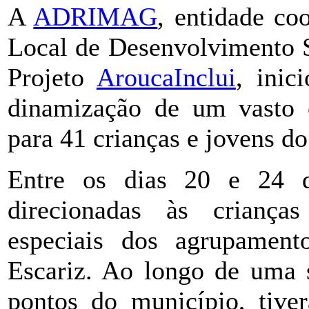
A
ADRIMAG
, entidade co
Local de Desenvolvimento 
Projeto
AroucaInclui
, inic
dinamização de um vasto c
para 41 crianças e jovens d
Entre os dias 20 e 24 d
direcionadas às criança
especiais dos agrupamen
Escariz. Ao longo de uma s
pontos do município, tive