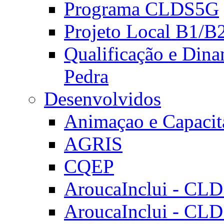
Programa CLDS5G
Projeto Local B1/B
Qualificação e Dina
Pedra
Desenvolvidos
Animaçao e Capacit
AGRIS
CQEP
AroucaInclui - CL
AroucaInclui - CL