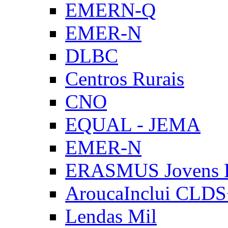
EMERN-Q
EMER-N
DLBC
Centros Rurais
CNO
EQUAL - JEMA
EMER-N
ERASMUS Jovens E
AroucaInclui CLD
Lendas Mil