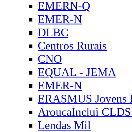
EMERN-Q
EMER-N
DLBC
Centros Rurais
CNO
EQUAL - JEMA
EMER-N
ERASMUS Jovens E
AroucaInclui CLD
Lendas Mil