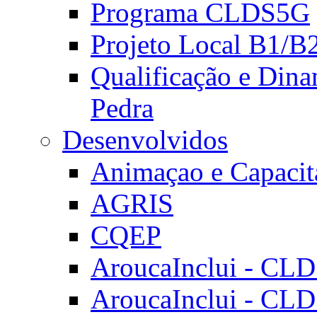
Programa CLDS5G
Projeto Local B1/B
Qualificação e Dina
Pedra
Desenvolvidos
Animaçao e Capacit
AGRIS
CQEP
AroucaInclui - CL
AroucaInclui - CL