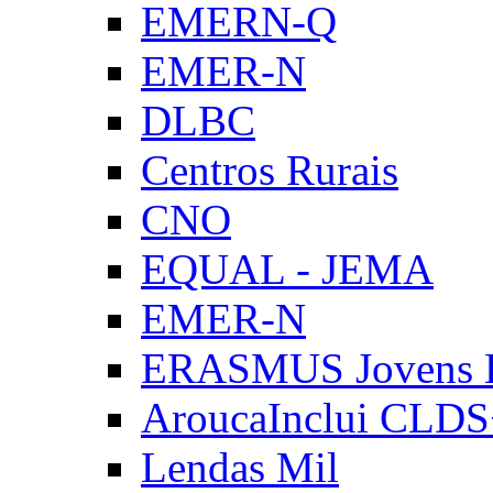
EMERN-Q
EMER-N
DLBC
Centros Rurais
CNO
EQUAL - JEMA
EMER-N
ERASMUS Jovens E
AroucaInclui CLD
Lendas Mil