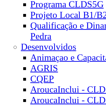
Programa CLDS5G
Projeto Local B1/B
Qualificação e Dina
Pedra
Desenvolvidos
Animaçao e Capacit
AGRIS
CQEP
AroucaInclui - CL
AroucaInclui - CL