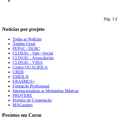
Pág. 3 
Notícias por projeto
Todas as Notícias
Âmbito Geral
PEPAC | DLBC
CLDS3G - Vale +Social
CLDS3G - AroucaInclui
CLDS3G - VIDA
Centro QUALIFICA
CRER
EMER-N
ERASMUS+
Formação Profissional
Internacionalizar as Montanhas Mágicas
PROVERE
Projetos de Cooperação
MAGazines
Projetos em Curso