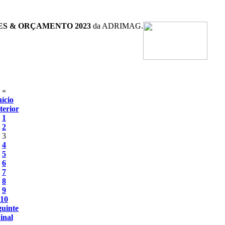
ES & ORÇAMENTO 2023
da ADRIMAG.
«
nício
terior
1
2
3
4
5
6
7
8
9
10
guinte
inal