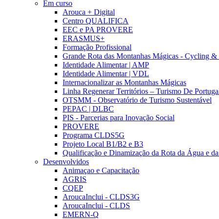
Em curso
Arouca + Digital
Centro QUALIFICA
EEC e PA PROVERE
ERASMUS+
Formação Profissional
Grande Rota das Montanhas Mágicas - Cycling &
Identidade Alimentar | AMP
Identidade Alimentar | VDL
Internacionalizar as Montanhas Mágicas
Linha Regenerar Territórios – Turismo De Portuga
OTSMM - Observatório de Turismo Sustentável
PEPAC | DLBC
PIS - Parcerias para Inovação Social
PROVERE
Programa CLDS5G
Projeto Local B1/B2 e B3
Qualificação e Dinamização da Rota da Água e da
Desenvolvidos
Animaçao e Capacitação
AGRIS
CQEP
AroucaInclui - CLDS3G
AroucaInclui - CLDS
EMERN-Q