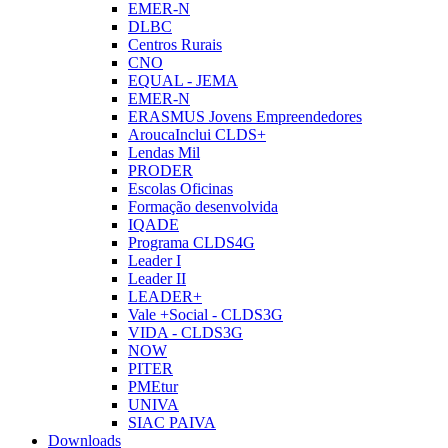
EMER-N
DLBC
Centros Rurais
CNO
EQUAL - JEMA
EMER-N
ERASMUS Jovens Empreendedores
AroucaInclui CLDS+
Lendas Mil
PRODER
Escolas Oficinas
Formação desenvolvida
IQADE
Programa CLDS4G
Leader I
Leader II
LEADER+
Vale +Social - CLDS3G
VIDA - CLDS3G
NOW
PITER
PMEtur
UNIVA
SIAC PAIVA
Downloads