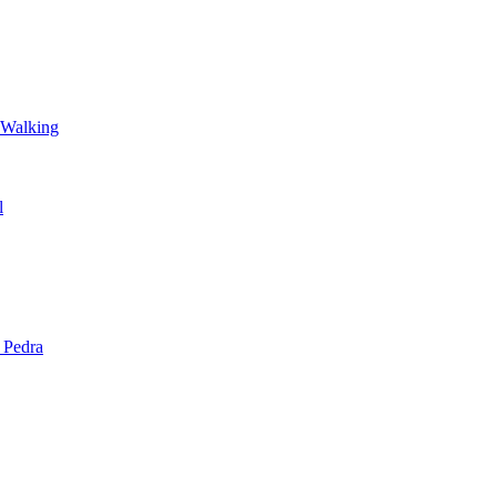
 Walking
l
 Pedra