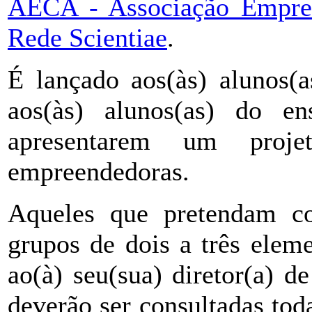
AECA - Associação Empres
Rede Scientiae
.
É lançado aos(às) alunos(a
aos(às) alunos(as) do en
apresentarem um proj
empreendedoras.
Aqueles que pretendam co
grupos de dois a três elem
ao(à) seu(sua) diretor(a) d
deverão ser consultadas to