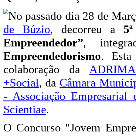
No passado dia 28 de Mar
de Búzio
, decorreu a
5ª
Empreendedor”
, integ
Empreendedorismo
. Esta
colaboração da
ADRIM
+Social
, da
Câmara Municip
- Associação Empresarial
Scientiae
.
O Concurso "Jovem Empree