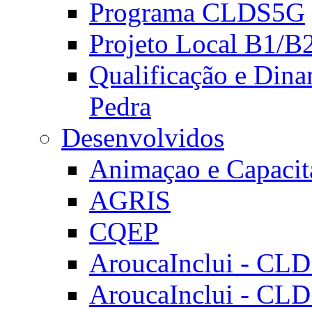
Programa CLDS5G
Projeto Local B1/B
Qualificação e Dina
Pedra
Desenvolvidos
Animaçao e Capacit
AGRIS
CQEP
AroucaInclui - CL
AroucaInclui - CL