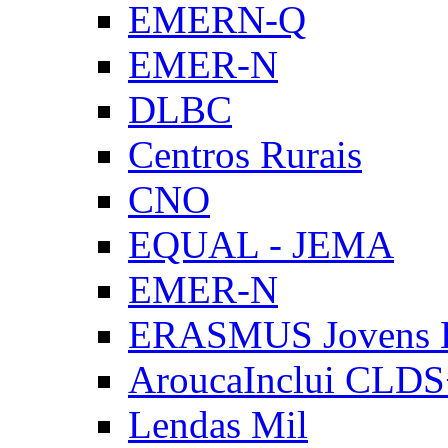
EMERN-Q
EMER-N
DLBC
Centros Rurais
CNO
EQUAL - JEMA
EMER-N
ERASMUS Jovens E
AroucaInclui CLD
Lendas Mil