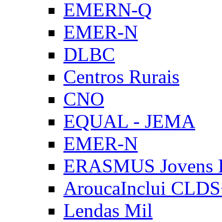
EMERN-Q
EMER-N
DLBC
Centros Rurais
CNO
EQUAL - JEMA
EMER-N
ERASMUS Jovens E
AroucaInclui CLD
Lendas Mil