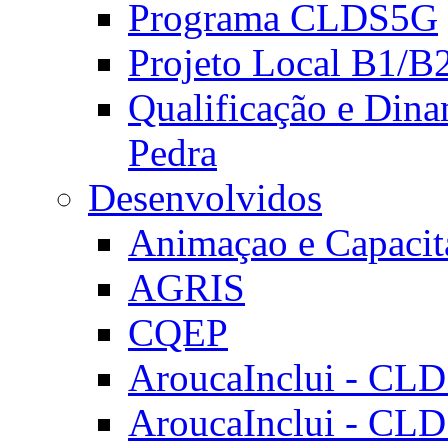
Programa CLDS5G
Projeto Local B1/B
Qualificação e Dina
Pedra
Desenvolvidos
Animaçao e Capacit
AGRIS
CQEP
AroucaInclui - CL
AroucaInclui - CL