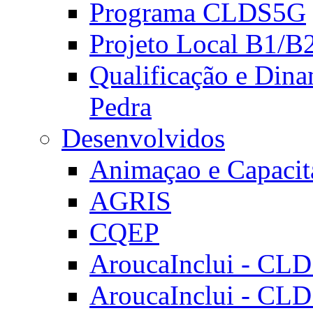
Programa CLDS5G
Projeto Local B1/B
Qualificação e Dina
Pedra
Desenvolvidos
Animaçao e Capacit
AGRIS
CQEP
AroucaInclui - CL
AroucaInclui - CL