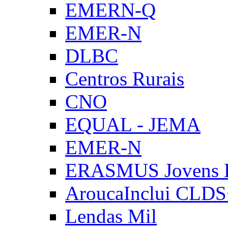
EMERN-Q
EMER-N
DLBC
Centros Rurais
CNO
EQUAL - JEMA
EMER-N
ERASMUS Jovens E
AroucaInclui CLD
Lendas Mil