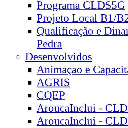
Programa CLDS5G
Projeto Local B1/B
Qualificação e Dina
Pedra
Desenvolvidos
Animaçao e Capacit
AGRIS
CQEP
AroucaInclui - CL
AroucaInclui - CL