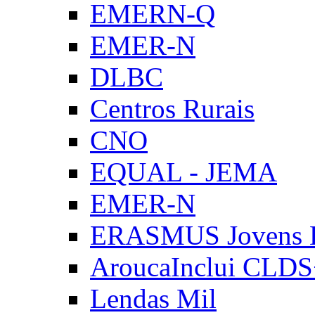
EMERN-Q
EMER-N
DLBC
Centros Rurais
CNO
EQUAL - JEMA
EMER-N
ERASMUS Jovens E
AroucaInclui CLD
Lendas Mil