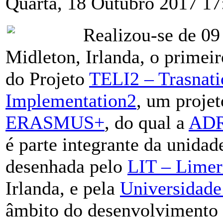
Quarta, 18 Outubro 2017 17
Realizou-se de 09
Midleton, Irlanda, o primei
do Projeto
TELI2 – Trasnati
Implementation2
, um proje
ERASMUS+
, do qual a
AD
é parte integrante da unidade
desenhada pelo
LIT – Limeri
Irlanda, e pela
Universidade
âmbito do desenvolvimento 